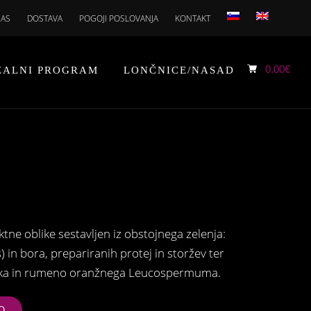
NAS
DOSTAVA
POGOJI POSLOVANJA
KONTAKT
0.00
€
ŽALNI PROGRAM
LONČNICE/NASAD
e oblike sestavljen iz obstojnega zelenja:
s) in bora, prepariranih protej in storžev ter
šipka in rumeno oranžnega Leucospermuma.
O