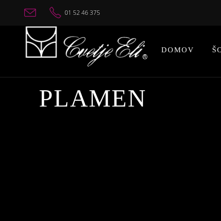
01 52 46 375
DOMOV
Š
PLAMEN