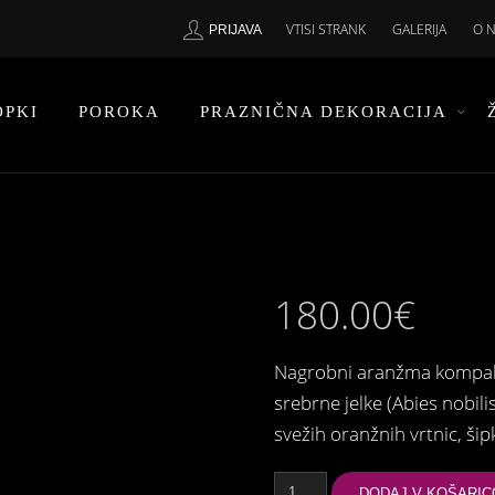
VTISI STRANK
GALERIJA
O 
PRIJAVA
OPKI
POROKA
PRAZNIČNA DEKORACIJA
180.00
€
Nagrobni aranžma kompaktn
srebrne jelke (Abies nobili
svežih oranžnih vrtnic, 
Plamen
količina
DODAJ V KOŠARIC