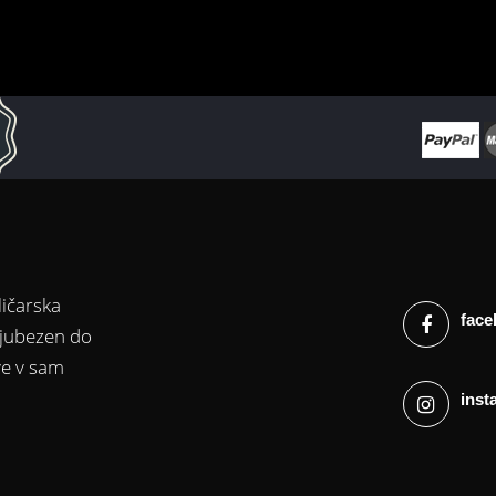
ličarska
face
ljubezen do
tve v sam
inst