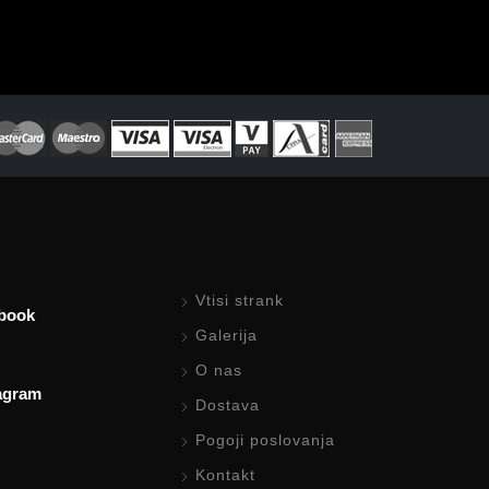
Vtisi strank
book
Galerija
O nas
agram
Dostava
Pogoji poslovanja
Kontakt