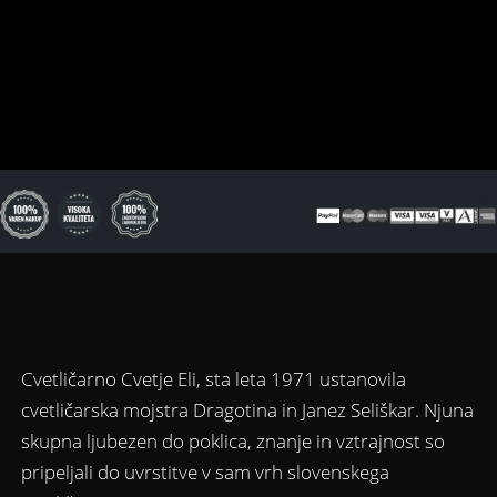
Ta
izdelek
ima
več
različic.
Možnosti
lahko
izberete
na
strani
izdelka
Cvetličarno Cvetje Eli, sta leta 1971 ustanovila
cvetličarska mojstra Dragotina in Janez Seliškar. Njuna
skupna ljubezen do poklica, znanje in vztrajnost so
pripeljali do uvrstitve v sam vrh slovenskega