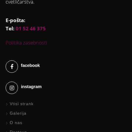
cvetličarstva.
E-pošta:
Tel:
01 52 46 375
Politika zasebnosti
facebook
instagram
Vtisi strank
Galerija
O nas
Dostava