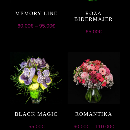
MEMORY LINE
ROZA
BIDERMAJER
60.00
€
–
95.00
€
65.00
€
Ta
izdelek
ima
več
različic.
Možnosti
lahko
izberete
na
strani
izdelka
BLACK MAGIC
ROMANTIKA
55.00
€
60.00
€
–
110.00
€