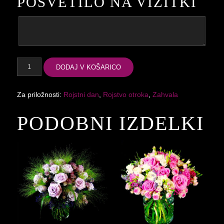
POSVETILO NA VIZITKI
Magical
količina
DODAJ V KOŠARICO
Za priložnosti:
Rojstni dan
,
Rojstvo otroka
,
Zahvala
PODOBNI IZDELKI